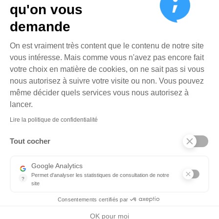
qu'on vous
demande
Pour que votre entreprise s’affiche en haut de liste, votre
fiche d’établissement Google my Business doit être
Plateforme de Gestion du Cons
On est vraiment très content que le contenu de notre site
optimisée.
vous intéresse. Mais comme vous n'avez pas encore fait
votre choix en matière de cookies, on ne sait pas si vous
Le référencement local : un atout
nous autorisez à suivre votre visite ou non. Vous pouvez
stratégique pour les PME
même décider quels services vous nous autorisez à
Axeptio consent
lancer.
Améliorer votre référencement local est donc indispensable
à la visibilité de votre entreprise. En effet, quelle que soit
Lire la politique de confidentialité
votre activité : restauration, hébergement, boulangerie, salle
Tout cocher
de sport, magasin de meubles, etc. vos prospects vous
recherchent sur Google avant même de venir à votre
Google Analytics
rencontre.
Permet d'analyser les statistiques de consultation de notre
?
site
Plus de 80% des consommateurs recherchent
Indispensable pour piloter notre site internet, il permet de mesure
l’emplacement d’une enseigne sur Google Maps avant de s’y
Consentements certifiés par
rendre.
OK pour moi