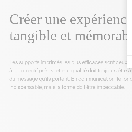
C
r
é
e
r
u
n
e
e
x
p
é
r
i
e
n
c
t
a
n
g
i
b
l
e
e
t
m
é
m
o
r
a
b
Créer une expérience
Les supports imprimés les plus efficaces sont ceux 
à un objectif précis, et leur qualité doit toujours être 
du message qu’ils portent. En communication, le fond
indispensable, mais la forme doit être impeccable.