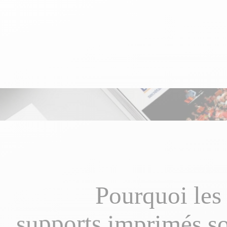
P
o
u
r
q
u
o
i
l
e
s
s
u
p
p
o
r
t
s
i
m
p
r
i
m
é
s
s