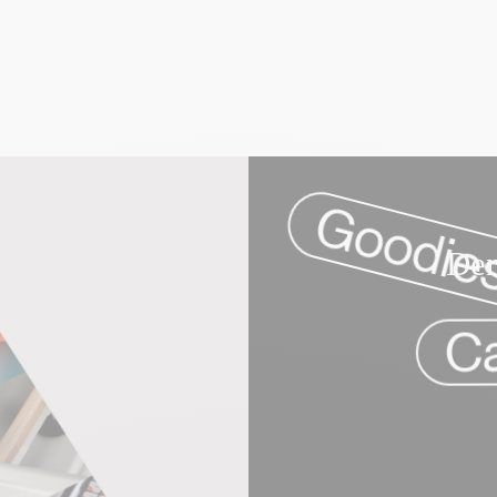
Drapeaux
Roll-up
D
e
Goodie