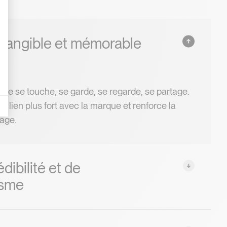
tangible et mémorable
e
es indicateurs comme l’affluence, les produits les plus consultés, ou encore la
ste se touche, se garde, se regarde, se partage.
un lien plus fort avec la marque et renforce la
age.
dibilité et de
isme