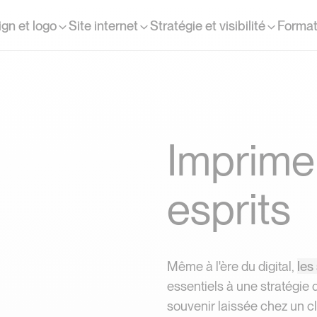
gn et logo
Site internet
Stratégie et visibilité
Format
I
m
p
r
i
m
e
e
s
p
r
i
t
s
Imprimer
Même à l'ère du digital,
les
essentiels à une stratégie 
souvenir laissée chez un cl