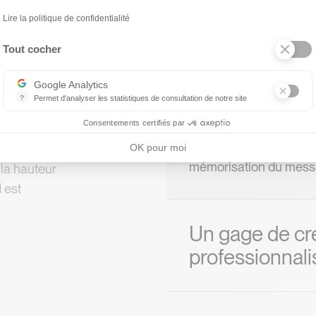
Axeptio consent
Lire la politique de confidentialité
e
Tout cocher
Une présence 
l
e
Google Analytics
?
Permet d'analyser les statistiques de consultation de notre site
 tangible et mémorabl
Indispensable pour piloter notre site internet, il permet de mesurer d
Consentements certifiés par
Un support imprimé exi
Cette matérialité crée 
qui répondent
OK pour moi
mémorisation du mess
à la hauteur
 est
Un gage de cré
professionnal