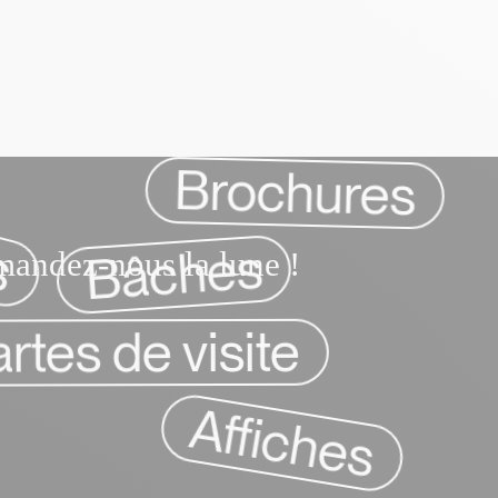
Catalogues
Stand parapluie
m
a
n
d
e
z
-
n
o
u
s
l
a
l
u
n
e
!
Demandez-nous la lune !
Brochures
s
Bâches