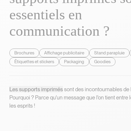
e
s
s
e
n
t
i
e
l
s
e
n
c
o
m
m
u
n
i
c
a
t
i
o
n
?
Pourquoi les support
Brochures
Affichage publicitaire
Stand parapluie
Êtiquettes et stickers
Packaging
Goodies
Les supports imprimés
sont des incontournables de
Pourquoi ? Parce qu'un message que l'on tient entre
les esprits !