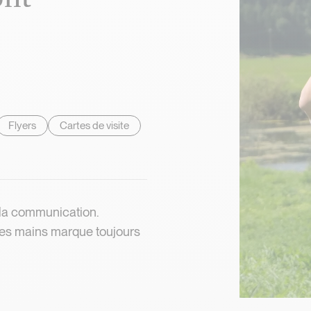
s imprimés sont essent
Flyers
Cartes de visite
 la communication.
 les mains marque toujours