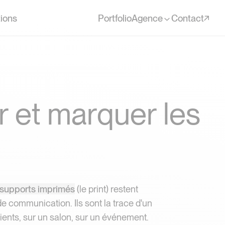
ions
Portfolio
Agence
Contact
r
e
t
m
a
r
q
u
e
r
l
e
s
 et marquer les e
 supports imprimés
(le print) restent
de communication. Ils sont la trace d'un
ients, sur un salon, sur un événement.