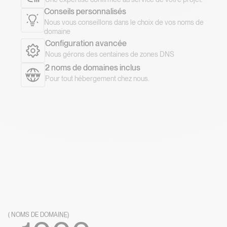
Conseils personnalisés
Nous vous conseillons dans le choix de vos noms de
domaine
Configuration avancée
Nous gérons des centaines de zones DNS
2 noms de domaines inclus
Pour tout hébergement chez nous.
(
N
O
M
S
D
E
D
O
M
A
I
N
E
)
( NOMS DE DOMAINE )