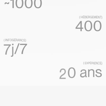
0
0
0
1
~
~1000
(
H
É
B
E
R
G
E
M
E
N
T
)
0
0
4
( HÉBERGEMENT )
400
(
I
N
F
O
G
É
R
A
N
C
E
)
7
/
j
7
( INFOGÉRANCE )
7j/7
(
E
X
P
É
R
I
E
)
N
C
E
s
n
a
0
2
( EXPÉRIENCE )
20 ans