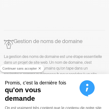
Gestion de noms de domaine
La gestion des noms de domaine est une étape essentielle
dans un projet de site web. Un nom de domaine, c’est
l’adresse lisible par les humains qu’on tape dans un
Continuer sans accepter
navigateur, comme publipresse.fr, pour accéder à un site.
C’est bien plus simple à retenir qu’une adresse IP !
Promis, c'est la dernière fois
La première étape consiste à choisir un nom de domaine
qu'on vous
pertinent, qui reflète l’activité du site ou de l’entreprise. Il doit
demande
être court, facile à mémoriser et à épeler. Une fois le nom
choisi, il faut vérifier sa disponibilité, puis le réserver.
Plateforme de Gestion du Cons
On est vraiment très content que le contenu de notre site