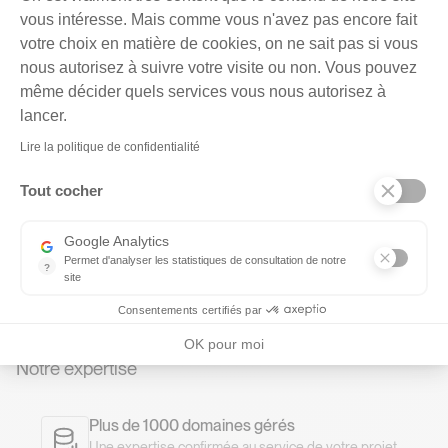
Publipresse s’occupe de tout dans la gestion de vos
vous intéresse. Mais comme vous n'avez pas encore fait
domaines. Deux domaines sont inclus dans nos forfaits
votre choix en matière de cookies, on ne sait pas si vous
d’hébergement mais nous pouvons en réserver beaucoup
nous autorisez à suivre votre visite ou non. Vous pouvez
plus afin d’éviter que des concurrents les réservent et
même décider quels services vous nous autorisez à
nuisent à votre image. Publipresse vous conseille et vous
Axeptio consent
lancer.
assiste dans cette étape cruciale d’un projet web.
La configuration DNS d’un nom de domaine permet aussi de
Lire la politique de confidentialité
gérer d'autres services : messagerie (avec des
Tout cocher
enregistrements MX), sous-domaines (comme
blog.exemple.com), redirections, l’authentification des emails.
Nous gérons des domaines depuis plus de 20 ans, c’est
Google Analytics
Permet d'analyser les statistiques de consultation de notre
l'assurance de travailler avec des spécialistes.
?
site
Indispensable pour piloter notre site internet, il permet de mesure
Consentements certifiés par
OK pour moi
Notre expertise
Plus de 1000 domaines gérés
Une expertise confirmée au service de votre projet.