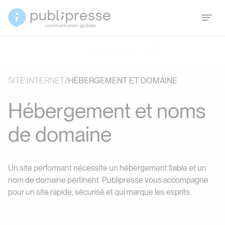
SITE INTERNET
/
HÉBERGEMENT ET DOMAINE
H
é
b
e
r
g
e
m
e
n
t
e
t
n
o
m
s
d
e
d
o
m
a
i
n
e
Hébergement et noms d
Un
site performant
nécessite un hébergement fiable et un
nom de domaine pertinent. Publipresse vous accompagne
pour un
site rapide, sécurisé
et qui marque les esprits.