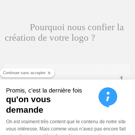
P
o
u
r
q
u
o
i
n
o
u
s
c
o
n
f
i
e
r
l
a
c
r
é
a
t
i
o
n
d
e
v
o
t
r
e
l
o
g
o
?
Pourquoi nous confier la création 
Continuer sans accepter
1
Promis, c'est la dernière fois
qu'on vous
demande
L'expérience
Plateforme de Gestion du Cons
Publipresse est une agence de communication qui a plus de
On est vraiment très content que le contenu de notre site
25 ans d'expérience.
vous intéresse. Mais comme vous n'avez pas encore fait