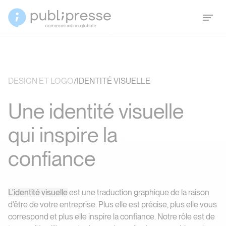
DESIGN ET LOGO
/
IDENTITÉ VISUELLE
U
n
e
i
d
e
n
t
i
t
é
v
i
s
u
e
l
l
e
q
u
i
i
n
s
p
i
r
e
l
a
c
o
n
f
i
a
n
c
e
Une identité visuelle qui 
L'identité visuelle
est une traduction graphique de la raison
d'être de votre entreprise. Plus elle est précise, plus elle vous
correspond et plus elle inspire la confiance. Notre rôle est de