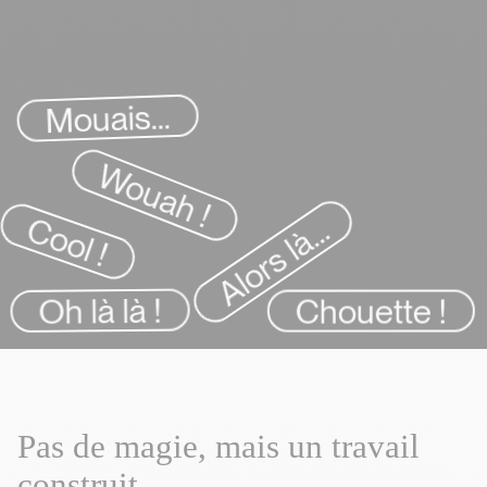
Mouais...
Wouah !
Alors là...
Cool !
Chouette !
Oh là là !
P
a
s
d
e
m
a
g
i
e
,
m
a
i
s
u
n
t
r
a
v
a
i
l
c
o
n
s
t
r
u
i
t