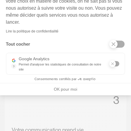
votre choix en matière de cookies, on ne sait pas si vous
nous autorisez à suivre votre visite ou non. Vous pouvez
même décider quels services vous nous autorisez à
2
Axeptio consent
lancer.
Lire la politique de confidentialité
Tout cocher
Des graphistes confirmés
Google Analytics
La conception d'identité visuelle est une des spécialités de
Permet d'analyser les statistiques de consultation de notre
?
nos graphistes. Ils aiment relever ces défis créatifs.
site
Indispensable pour piloter notre site internet, il permet de mesure
Consentements certifiés par
OK pour moi
3
Votre communication prend vie