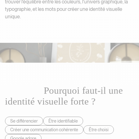
trouver l'équilibre entre les couleurs, l'univers graphique, la
typographie, et les mots pour créer une identité visuelle
unique.
P
o
u
r
q
u
o
i
f
a
u
t
-
i
l
u
n
e
i
d
e
n
t
i
t
é
v
i
s
u
e
l
l
e
f
o
r
t
e
?
Pourquoi faut-il une identité visue
Se différencier
Être identifiable
Créer une communication cohérente
Être choisi
Google adore