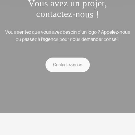
V
o
u
s
a
v
e
z
u
n
p
r
o
j
e
t
,
c
o
n
t
a
c
t
e
z
-
n
o
u
s
!
Vous avez un proj
o
u
n
t
u
o
u
v
e
s
o
'
u
o
g
l
e
z
-
e
n
e
e
e
i
p
o
?
p
u
V
A
q
b
d
s
v
a
l
s
z
e
s
z
n
n
o
s
s
s
g
e
o
u
o
u
a
n
s
e
a
n
m
d
n
i
a
e
e
o
'
e
c
l
o
à
u
p
p
n
d
c
l
z
e
r
s
r
.
Vous sentez que vous avez besoi
Contactez-nous