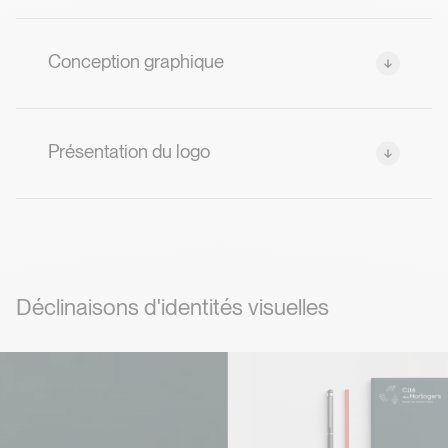
Conception graphique
Présentation du logo
D
é
c
l
i
n
a
i
s
o
n
s
d
'
i
d
e
n
t
i
t
é
s
v
i
s
u
e
l
l
e
s
Déclinaisons d'identités visuelles