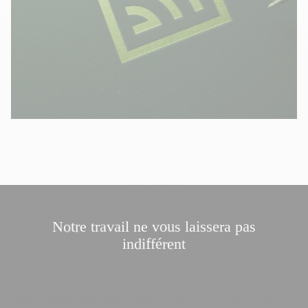
N
o
t
r
e
t
r
a
v
a
i
l
n
e
v
o
u
s
l
a
i
s
s
e
r
a
p
a
s
i
n
d
i
f
f
é
r
e
n
t
Notre travail ne vous lais