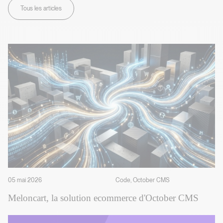
En direct de l'agence web
Tous les articles
05 mai 2026
Code, October CMS
Meloncart, la solution ecommerce d'October CMS