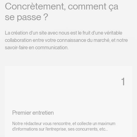
C
o
n
c
r
è
t
e
m
e
n
t
,
c
o
m
m
e
n
t
ç
a
s
e
p
a
s
s
e
?
Concrètement, comment ça se p
La création d'un site avec nous est le fruit d'une véritable
collaboration entre votre connaissance du marché, et notre
savoir-faire en communication.
1
Premier entretien
Notre rédacteur vous rencontre, et collecte un maximum
d'informations sur l'entreprise, ses concurrents, etc...