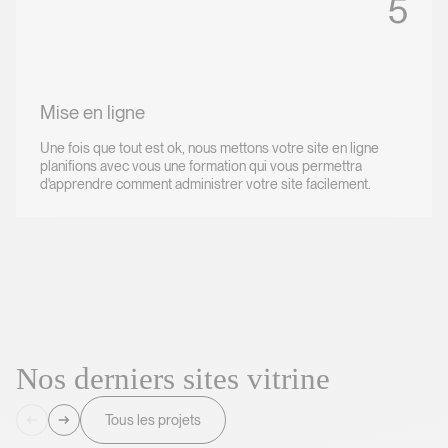
5
Mise en ligne
Une fois que tout est ok, nous mettons votre site en ligne
planifions avec vous une formation qui vous permettra
d'apprendre comment administrer votre site facilement.
N
o
s
d
e
r
n
i
e
r
s
s
i
t
e
s
v
i
t
r
i
n
e
Nos derniers sites vitrine
Tous les projets