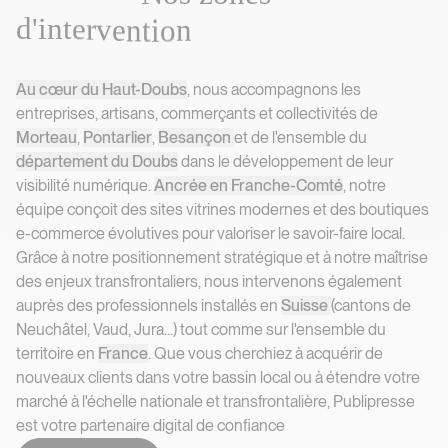
d
'
i
n
t
e
r
v
e
n
t
i
o
n
Nos zones d'intervention
Au cœur du Haut-Doubs
, nous accompagnons les
entreprises, artisans, commerçants et collectivités de
Morteau
,
Pontarlier
,
Besançon
et de l'ensemble du
département du Doubs
dans le développement de leur
visibilité numérique.
Ancrée en Franche-Comté
, notre
équipe conçoit des sites vitrines modernes et des boutiques
e-commerce évolutives pour valoriser le savoir-faire local.
Grâce à notre positionnement stratégique et à notre maîtrise
des enjeux transfrontaliers, nous intervenons également
auprès des professionnels installés en
Suisse
(cantons de
Neuchâtel, Vaud, Jura...) tout comme sur l'ensemble du
territoire en
France
. Que vous cherchiez à acquérir de
nouveaux clients dans votre bassin local ou à étendre votre
marché à l'échelle nationale et transfrontalière, Publipresse
est votre partenaire digital de confiance