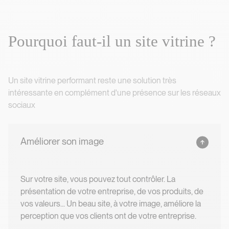
P
o
u
r
q
u
o
i
f
a
u
t
-
i
l
u
n
s
i
t
e
v
i
t
r
i
n
e
?
Pourquoi faut-il un site vitrine ?
Un site vitrine performant reste une solution très
intéressante en complément d'une présence sur les réseaux
sociaux
Améliorer son image
Sur votre site, vous pouvez tout contrôler. La
présentation de votre entreprise, de vos produits, de
vos valeurs... Un beau site, à votre image, améliore la
perception que vos clients ont de votre entreprise.