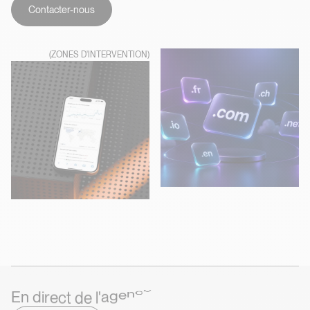
Contacter-nous
(ZONES D'INTERVENTION)
d
e
t
c
l
e
'
r
i
d
E
n
a
g
e
n
c
e