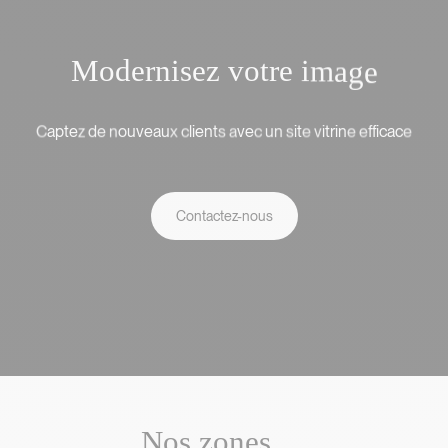
M
o
d
e
r
n
i
s
e
z
v
o
t
r
e
i
m
a
g
e
Modernisez votre
p
t
u
v
e
a
i
e
n
v
e
i
t
t
r
i
f
i
c
a
a
e
o
f
u
l
t
i
n
c
d
u
e
n
C
n
e
c
a
s
v
z
x
s
c
e
e
e
Captez de nouveaux clients avec u
Contactez-nous
N
o
s
z
o
n
e
s