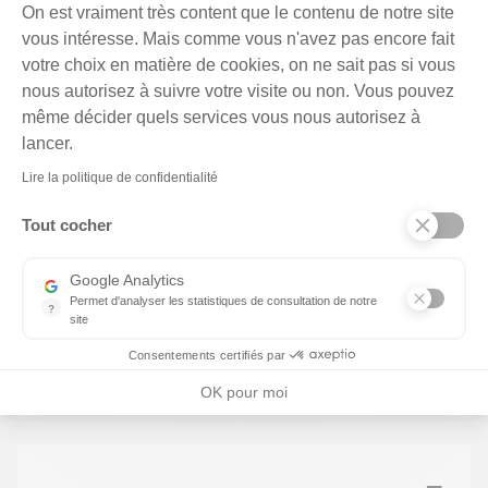
Plateforme de Gestion du Cons
On est vraiment très content que le contenu de notre site
Nos graphistes entrent en jeu et conçoivent des maquettes
vous intéresse. Mais comme vous n'avez pas encore fait
intégrant les contenus préalablement validés.
votre choix en matière de cookies, on ne sait pas si vous
nous autorisez à suivre votre visite ou non. Vous pouvez
même décider quels services vous nous autorisez à
Axeptio consent
lancer.
4
Lire la politique de confidentialité
Tout cocher
Google Analytics
Développement
Permet d'analyser les statistiques de consultation de notre
?
site
Nos développeurs donnent vie aux maquettes des
Indispensable pour piloter notre site internet, il permet de mesure
graphistes, en y ajoutant l'interactivité et les animations. Un
Consentements certifiés par
lien vous sera partagé pour suivre en temps réel
l'avancement de votre site.
OK pour moi