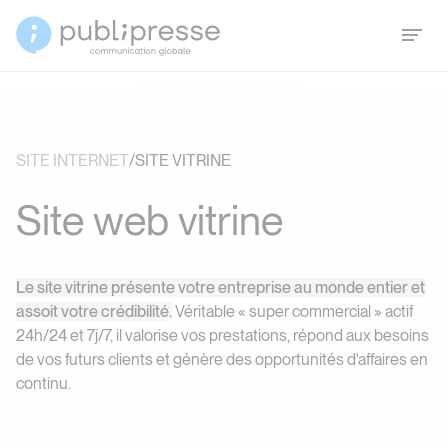
SITE INTERNET
/
SITE VITRINE
S
i
t
e
w
e
b
v
i
t
r
i
n
e
Site web vitrine
Le site vitrine présente votre entreprise au monde entier et
assoit votre crédibilité.
Véritable « super commercial » actif
24h/24 et 7j/7, il valorise vos prestations, répond aux besoins
de vos futurs clients et génère des opportunités d'affaires en
continu.