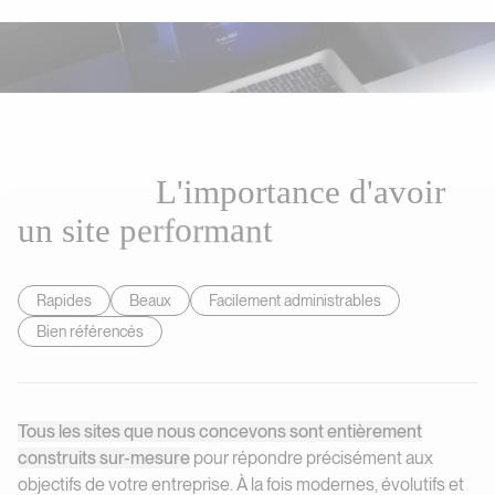
L
'
i
m
p
o
r
t
a
n
c
e
d
'
a
v
o
i
r
u
n
s
i
t
e
p
e
r
f
o
r
m
a
n
t
L'importance d'avoir un site perf
Rapides
Beaux
Facilement administrables
Bien référencés
Tous les sites que nous concevons sont entièrement
construits sur-mesure
pour répondre précisément aux
objectifs de votre entreprise. À la fois modernes, évolutifs et