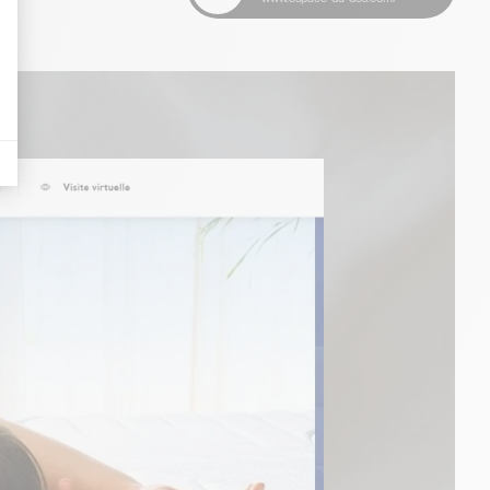
es indicateurs comme l’affluence, les produits les plus consultés, ou encore la