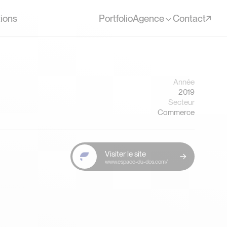
ions
Portfolio
Agence
Contact
Année
2019
Secteur
Commerce
Visiter le site
www.espace-du-dos.com/