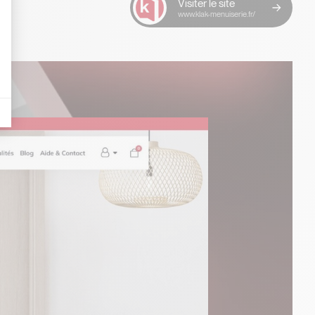
Visiter le site
www.klak-menuiserie.fr/
es indicateurs comme l’affluence, les produits les plus consultés, ou encore la