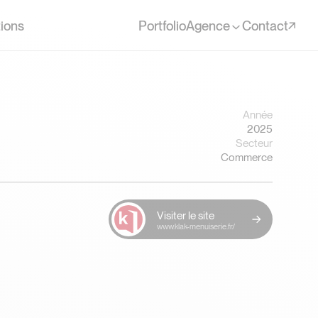
ions
Portfolio
Agence
Contact
Année
2025
Secteur
Commerce
Visiter le site
www.klak-menuiserie.fr/