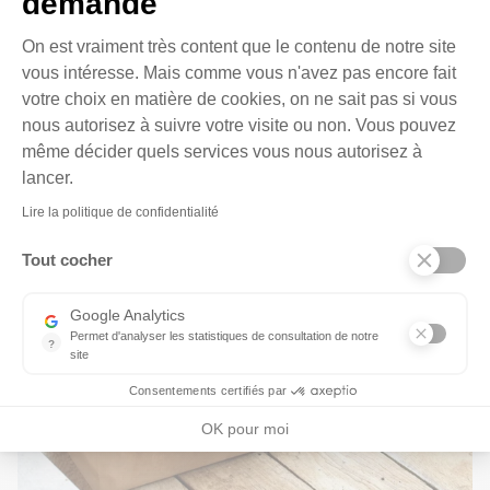
demande
Plateforme de Gestion du Cons
On est vraiment très content que le contenu de notre site
vous intéresse. Mais comme vous n'avez pas encore fait
votre choix en matière de cookies, on ne sait pas si vous
nous autorisez à suivre votre visite ou non. Vous pouvez
même décider quels services vous nous autorisez à
Axeptio consent
lancer.
Lire la politique de confidentialité
Tout cocher
Google Analytics
Permet d'analyser les statistiques de consultation de notre
?
site
Indispensable pour piloter notre site internet, il permet de mesure
Consentements certifiés par
OK pour moi