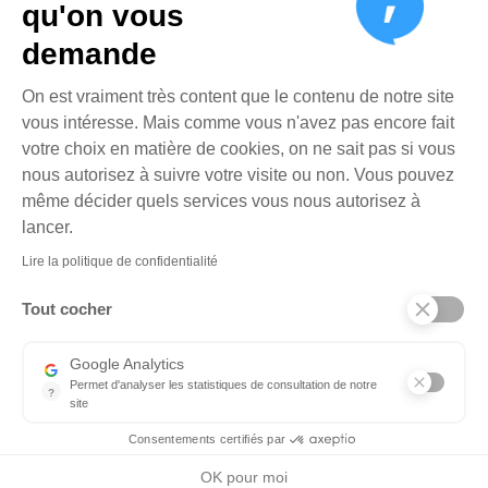
qu'on vous
demande
Plateforme de Gestion du Cons
On est vraiment très content que le contenu de notre site
vous intéresse. Mais comme vous n'avez pas encore fait
votre choix en matière de cookies, on ne sait pas si vous
nous autorisez à suivre votre visite ou non. Vous pouvez
même décider quels services vous nous autorisez à
Axeptio consent
lancer.
Lire la politique de confidentialité
Tout cocher
Google Analytics
Permet d'analyser les statistiques de consultation de notre
?
site
Indispensable pour piloter notre site internet, il permet de mesure
Consentements certifiés par
OK pour moi