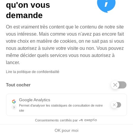
qu'on vous
demande
Plateforme de Gestion du Cons
On est vraiment très content que le contenu de notre site
vous intéresse. Mais comme vous n'avez pas encore fait
votre choix en matière de cookies, on ne sait pas si vous
nous autorisez à suivre votre visite ou non. Vous pouvez
même décider quels services vous nous autorisez à
Axeptio consent
lancer.
Lire la politique de confidentialité
Tout cocher
Google Analytics
Permet d'analyser les statistiques de consultation de notre
?
site
Indispensable pour piloter notre site internet, il permet de mesure
Consentements certifiés par
OK pour moi