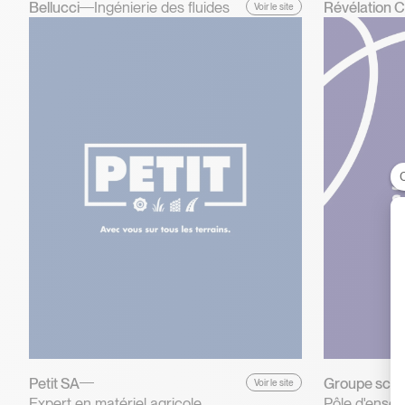
Bellucci
Ingénierie des fluides
Révélation C
Voir le site
Petit SA
Groupe scola
Voir le site
Expert en matériel agricole
Pôle d'ense