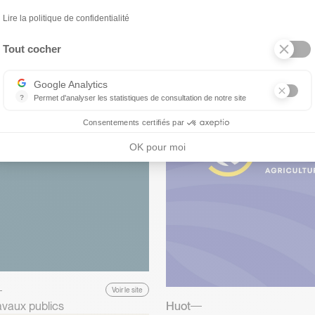
Axeptio consent
Faites respirer vos vacances
Lire la politique de confidentialité
Tout cocher
Google Analytics
?
Permet d'analyser les statistiques de consultation de notre site
Indispensable pour piloter notre site internet, il permet de mesurer d
Consentements certifiés par
OK pour moi
Voir le site
avaux publics
Huot