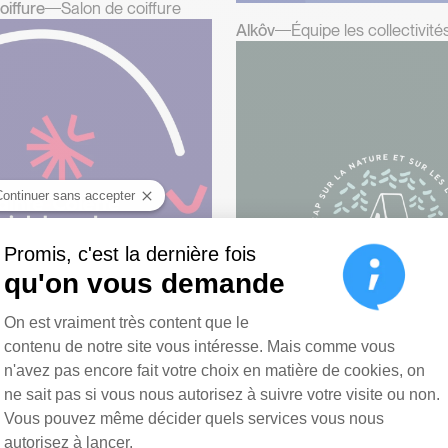
oiffure
Salon de coiffure
Alkôv
Équipe les collectivité
Continuer sans accepter
Promis, c'est la dernière fois
qu'on vous demande
Plateforme de Gestion du Consen
On est vraiment très content que le
contenu de notre site vous intéresse. Mais comme vous
n'avez pas encore fait votre choix en matière de cookies, on
ne sait pas si vous nous autorisez à suivre votre visite ou non.
Vous pouvez même décider quels services vous nous
ire Saint Joseph
Voir le site
autorisez à lancer.
ignements
Camping Bleuvert