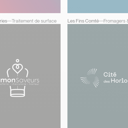
ries
Traitement de surface
Les Fins Comté
Fromagers 